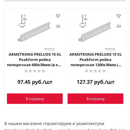
ARMSTRONG PRELUDE 15 XL
ARMSTRONG PRELUDE 15 XL
PeakForm рейка
PeakForm рейка
поперечная 600x38мм (в кор
поперечная 1200x38мм (в
36 пог.м,60шт./8640шт в пал)
коробке 72
пог.м,60шт./4320шт в пал)
97.45
руб.
/шт
127.37
руб.
/шт
В корзину
В корзину
В нашем магазине спроектируем и укомплектуем