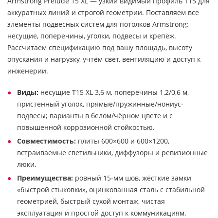
Armstrong Prelude 15 XL — узкий видимый профиль T15 для
аккуратных линий и строгой геометрии. Поставляем все
элементы подвесных систем для потолков Armstrong:
несущие, поперечины, уголки, подвесы и крепёж.
Рассчитаем спецификацию под вашу площадь, высоту
опускания и нагрузку, учтём свет, вентиляцию и доступ к
инженерии.
Виды:
несущие T15 XL 3,6 м, поперечины 1,2/0,6 м,
пристенный уголок, прямые/пружинные/нониус-
подвесы; варианты в белом/чёрном цвете и с
повышенной коррозионной стойкостью.
Совместимость:
плиты 600×600 и 600×1200,
встраиваемые светильники, диффузоры и ревизионные
люки.
Преимущества:
ровный 15-мм шов, жёсткие замки
«быстрой стыковки», оцинкованная сталь с стабильной
геометрией, быстрый сухой монтаж, чистая
эксплуатация и простой доступ к коммуникациям.