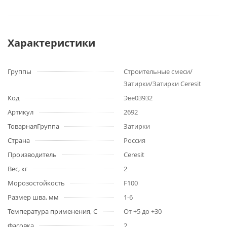
Характеристики
Группы
Строительные смеси/
Затирки/Затирки Ceresit
Код
Эве03932
Артикул
2692
ТоварнаяГруппа
Затирки
Страна
Россия
Производитель
Ceresit
Вес, кг
2
Морозостойкость
F100
Размер шва, мм
1-6
Температура применения, С
От +5 до +30
Фасовка
2